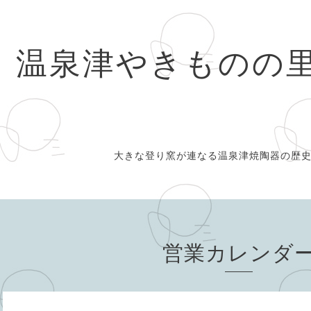
温泉津やきものの
大きな登り窯が連なる温泉津焼陶器の歴
営業カレンダ