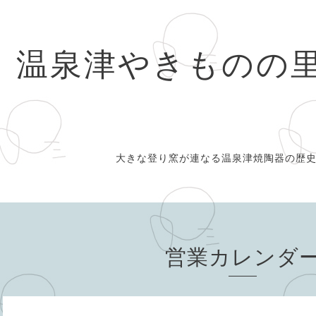
温泉津やきものの
大きな登り窯が連なる温泉津焼陶器の歴
営業カレンダ