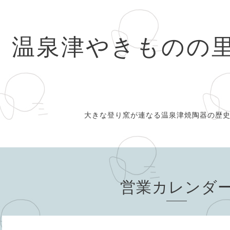
温泉津やきものの
大きな登り窯が連なる温泉津焼陶器の歴
営業カレンダ