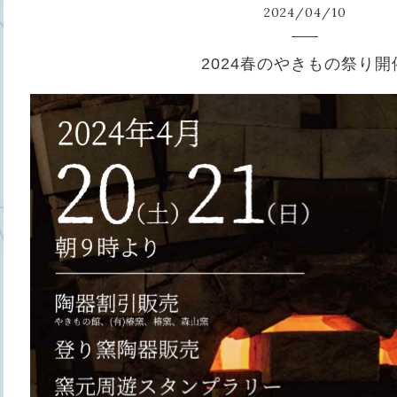
2024
/
04
/
10
2024春のやきもの祭り開